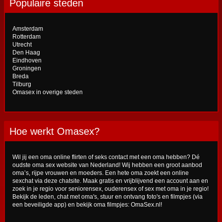
Populaire steden
Amsterdam
Rotterdam
Utrecht
Den Haag
Eindhoven
Groningen
Breda
Tilburg
Omasex in overige steden
Hoe werkt Omasex?
Wil jij een oma online flirten of seks contact met een oma hebben? Dé
oudste oma sex website van Nederland! Wij hebben een groot aanbod
oma’s, rijpe vrouwen en moeders. Een hete oma zoekt een online
sexchat via deze chatsite. Maak gratis en vrijblijvend een account aan en
zoek in je regio voor seniorensex, ouderensex of sex met oma in je regio!
Bekijk de leden, chat met oma's, stuur en ontvang foto's en filmpjes (via
een beveiligde app) en bekijk oma filmpjes: OmaSex.nl!