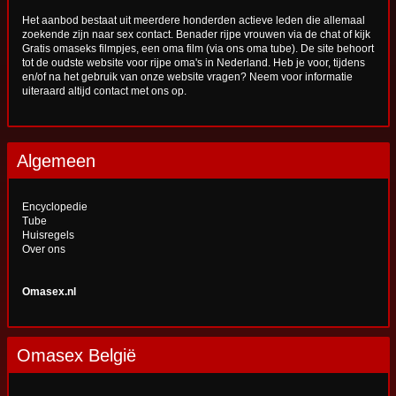
Het aanbod bestaat uit meerdere honderden actieve leden die allemaal
zoekende zijn naar sex contact. Benader rijpe vrouwen via de chat of kijk
Gratis omaseks filmpjes, een oma film (via ons oma tube). De site behoort
tot de oudste website voor rijpe oma's in Nederland. Heb je voor, tijdens
en/of na het gebruik van onze website vragen? Neem voor informatie
uiteraard altijd
contact
met ons op.
Algemeen
Encyclopedie
Tube
Huisregels
Over ons
Omasex.nl
Omasex België