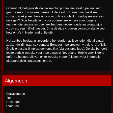
Omasex.nl, het grootste online sexchat portaal met veel rijpe vrouwen,
granny seks of voor seniorensex. Uiteraard ook een oma zoekt sex
contact. Zoek jij een hete oma voor online contact of vind jij sex met een
oma geil? Dit is het platform voor ouderensex en sex voor jongere
mannen die fantaseren over sex hebben met een ouderen vrouw, rijpe
vrouwen, een milf of moeder. Dit is dé rijpe vrouwen contact website voor
hete oma's in
Nederland
of
België
.
Het aanbod bestaat uit meerdere honderden actieve leden die allemaal
zoekende zijn naar sex contact. Benader rijpe vrouwen via de chat of kijk
Gratis omaseks filmpjes, een oma film (via ons oma tube). De site behoort
tot de oudste website voor rijpe oma's in Nederland. Heb je voor, tijdens
en/of na het gebruik van onze website vragen? Neem voor informatie
uiteraard altijd
contact
met ons op.
Algemeen
Encyclopedie
Tube
Huisregels
Over ons